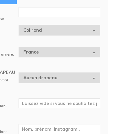
eur
 arrière.
RAPEAU
itial.
 Non-
 Non-