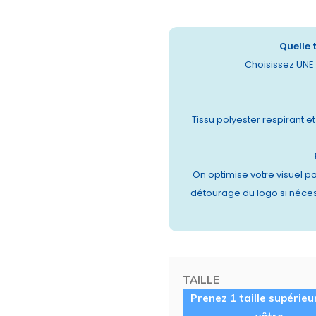
Quelle 
Choisissez UNE t
Tissu polyester respirant e
On optimise votre visuel po
détourage du logo si néces
TAILLE
Prenez 1 taille supérieu