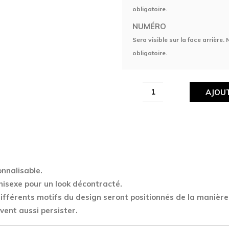
obligatoire.
NUMÉRO
Sera visible sur la face arrière.
obligatoire.
Maillot
AJOUT
Esport
Zénith
quantity
nnalisable.
nisexe pour un look décontracté.
 différents motifs du design seront positionnés de la manière
vent aussi persister.