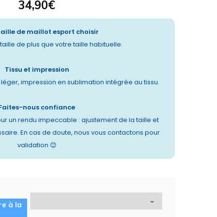
34,90
€
taille de maillot esport choisir
aille de plus que votre taille habituelle.
Tissu et impression
t léger, impression en sublimation intégrée au tissu.
Faites-nous confiance
ur un rendu impeccable : ajustement de la taille et
saire. En cas de doute, nous vous contactons pour
validation 😊
re à la