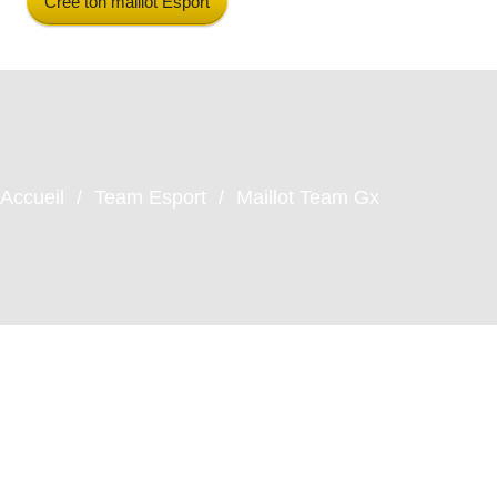
Crée ton maillot Esport
Accueil
Team Esport
Maillot Team Gx