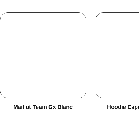
Maillot Team Gx Blanc
Hoodie Esp
34,90
€
50,