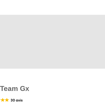
t Team Gx
30 avis