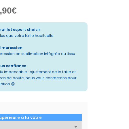
,90
€
maillot esport choisir
us que votre taille habituelle.
t impression
pression en sublimation intégrée au tissu.
ous confiance
u impeccable : ajustement de la taille et
 cas de doute, nous vous contactons pour
dation 😊
supérieure à la vôtre