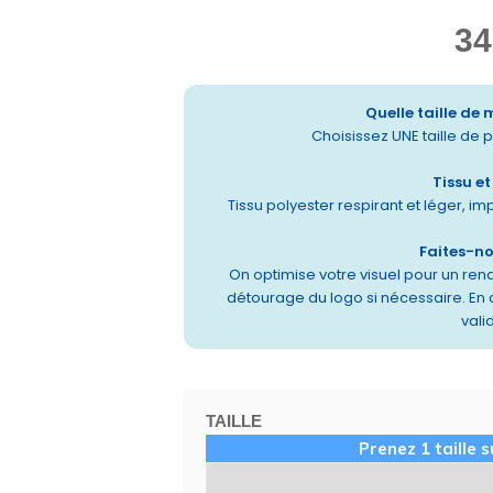
34
Quelle taille de 
Choisissez UNE taille de pl
Tissu e
Tissu polyester respirant et léger, im
Faites-n
On optimise votre visuel pour un rend
détourage du logo si nécessaire. En
vali
TAILLE
Prenez 1 taille 