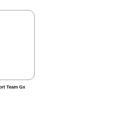
ort Team Gx
00
€