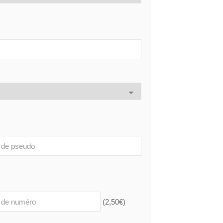
(
2,50
€
)