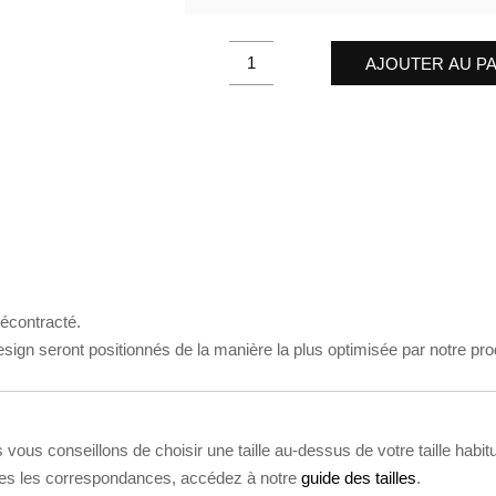
Maillot
AJOUTER AU P
Team
Gx
quantity
écontracté.
design seront positionnés de la manière la plus optimisée par notre pr
vous conseillons de choisir une taille au-dessus de votre taille habit
utes les correspondances, accédez à notre
guide des tailles
.