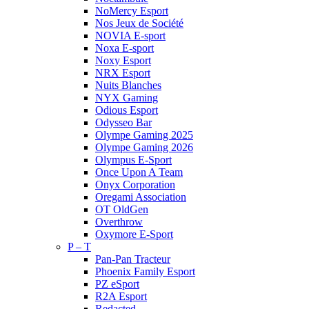
NoMercy Esport
Nos Jeux de Société
NOVIA E-sport
Noxa E-sport
Noxy Esport
NRX Esport
Nuits Blanches
NYX Gaming
Odious Esport
Odysseo Bar
Olympe Gaming 2025
Olympe Gaming 2026
Olympus E-Sport
Once Upon A Team
Onyx Corporation
Oregami Association
OT OldGen
Overthrow
Oxymore E-Sport
P – T
Pan-Pan Tracteur
Phoenix Family Esport
PZ eSport
R2A Esport
Redacted