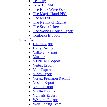
Tenacity
Terre Du Milieu
The Brick Wave Esport
The Magic Hand PFC
The MD30
The Netflix of Racing
The Seven Inkers
The Wolves Hound Esport
Toulouks E-Sport
U – W
Ubum Esport
Unity Racing
Valkerya Esport
Vanator
VENUM E-Sport
Vertex Esport
Vibe Esport
Vibes Esport
Vortex Précision Racing
Voskar Esport
Vraith Esport
Vuelta Esports
Vulgaris Esport
Westorm E-sport
Wolf Racing Team