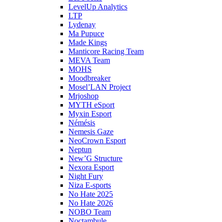
LevelUp Analytics
LTP
Lydenay
Ma Pupuce
Made Kings
Manticore Racing Team
MEVA Team
MOHS
Moodbreaker
Mosel’LAN Project
Mrjoshop
MYTH eSport
Myxin Esport
Némésis
Nemesis Gaze
NeoCrown Esport
Neptun
New’G Structure
Nexora Esport
Night Fury
Niza E-sports
No Hate 2025
No Hate 2026
NOBO Team
Noctambule