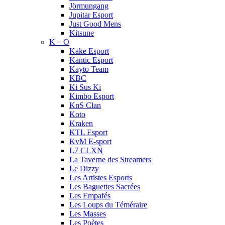
Jörmungang
Jupitar Esport
Just Good Mens
Kitsune
K – O
Kake Esport
Kantic Esport
Kayto Team
KBC
Ki Sus Ki
Kimbo Esport
KnS Clan
Koto
Kraken
KTL Esport
KvM E-sport
L7 CLXN
La Taverne des Streamers
Le Dizzy
Les Artistes Esports
Les Baguettes Sacrées
Les Empafés
Les Loups du Téméraire
Les Masses
Les Poètes