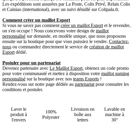
Les expéditions sont assurées par La Poste, Colis Privé, Relais Colis
et Cainiao (international), avec un suivi détaillé sur Colipala.fr.
Comment créer un maillot Esport
Si vous ne savez pas comment
créer un maillot Esport
et le revendre,
on s'en occupe ! Nous concevons votre design de
maillot
personnalisé
sur demande, en modèle unique, que nous proposons
ensuite sur la boutique pour que vous puissiez le vendre.
Contactez-
nous
ou commandez directement le service de
création de maillot
Esport
dédié.
Postuler pour un partenariat
Devenez partenaire avec
Le Maillot Esport
, obtenez un code promo
pour votre communauté et mettez à disposition votre
maillot gaming
personnalisé
sur la boutique avec nos
teams Esports
!
Rendez-vous sur notre page dédiée au
partenariat
pour connaitre les
conditions et postuler.
Laver le
Livraison en
Lavable en
100%
produit à
boîte aux
machine à
Polyester
l'envers
lettres
30°