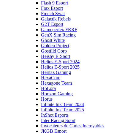
Flash 9 Esport
Frax Esport
French Swat
Galactik Rebels
G2T Esport
Gameperfex FRRF
GenX Sim Racing
Ghost White
Golden Project
Gostfild Corp
Heishy E-Sport
Helios E-Sport 2024
Helios E-Sport 2025
Héritaz Gaming
HexaCore
Hexagone Team
HoLora
Horizon Gaming
Horus
Infinite Ink Team 2024
Infinite Ink Team 2025
InShot Esports
Inter Racing Sport
Invocateurs de Cartes Incroyables
JKGB Esport