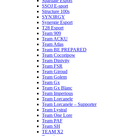
Spartiate Esport
SSOJ E-sport
Structure 100s
SYN3RGY
Synergie Esport
T28 Esport
Team 909
Team ACKU
Team Atlas
Team BE PREPARED
Team Cocoripow
Team Dinivity
Team FSR
Team Giroud
Team Golem
Team Gx
Team Gx Blanc
Team Imperious
Team Lorcanele
Team Lorcanele – Supporter
Team Lystral
Team One Lore
Team PAF
Team SH
TEAM X2