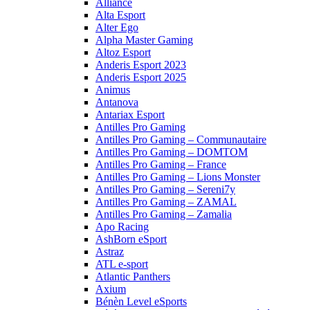
Alliance
Alta Esport
Alter Ego
Alpha Master Gaming
Altoz Esport
Anderis Esport 2023
Anderis Esport 2025
Animus
Antanova
Antariax Esport
Antilles Pro Gaming
Antilles Pro Gaming – Communautaire
Antilles Pro Gaming – DOMTOM
Antilles Pro Gaming – France
Antilles Pro Gaming – Lions Monster
Antilles Pro Gaming – Sereni7y
Antilles Pro Gaming – ZAMAL
Antilles Pro Gaming – Zamalia
Apo Racing
AshBorn eSport
Astraz
ATL e-sport
Atlantic Panthers
Axium
Bénèn Level eSports