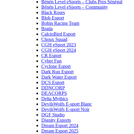
Bénèn Level eSports – Clubs Pros Sénégal
Bénèn Level eSports – Community
Black Roses
Blob Esport
Bobin Racing Team
Brada
CalcioBird Esport
Choux Squad
CGH eSport 2023
CGH eSport 2024
CR Esport
Cyber Fun
Cyclone Esport
Dark Run Esport
Dark Water Esport
DCS Esport
DDNCORP
DEACORPS
Delta Mythics
DevilsWolfs E-sport Blanc
DevilsWolfs E-sport Noir
DGF Studio
Dignity Esports
Dream Esport 2024
Dream Esport 2025