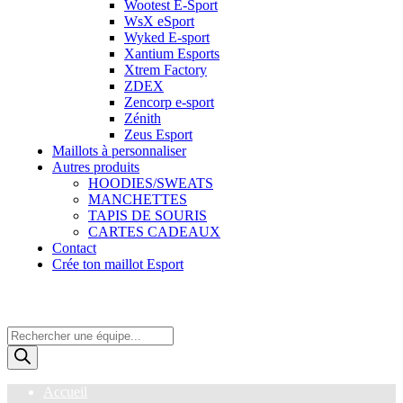
Wootest E-Sport
WsX eSport
Wyked E-sport
Xantium Esports
Xtrem Factory
ZDEX
Zencorp e-sport
Zénith
Zeus Esport
Maillots à personnaliser
Autres produits
HOODIES/SWEATS
MANCHETTES
TAPIS DE SOURIS
CARTES CADEAUX
Contact
Crée ton maillot Esport
Recherche
de
produits
Accueil