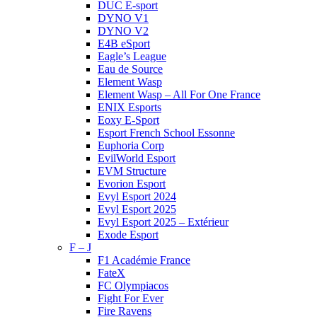
DUC E-sport
DYNO V1
DYNO V2
E4B eSport
Eagle’s League
Eau de Source
Element Wasp
Element Wasp – All For One France
ENIX Esports
Eoxy E-Sport
Esport French School Essonne
Euphoria Corp
EvilWorld Esport
EVM Structure
Evorion Esport
Evyl Esport 2024
Evyl Esport 2025
Evyl Esport 2025 – Extérieur
Exode Esport
F – J
F1 Académie France
FateX
FC Olympiacos
Fight For Ever
Fire Ravens