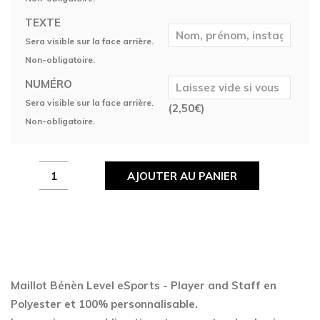
TEXTE
Sera visible sur la face arrière.
Non-obligatoire.
NUMÉRO
Sera visible sur la face arrière.
(
2,50
€
)
Non-obligatoire.
Maillot
AJOUTER AU PANIER
Bénèn
Level
eSports
-
Player
and
Maillot Bénèn Level eSports - Player and Staff en
Staff
Polyester
et 100% personnalisable.
quantity