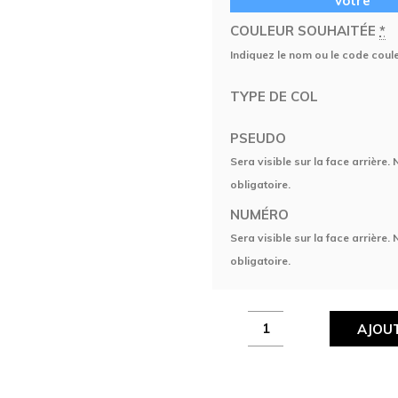
vôtre
COULEUR SOUHAITÉE
*
Indiquez le nom ou le code coul
TYPE DE COL
PSEUDO
Sera visible sur la face arrière.
obligatoire.
NUMÉRO
Sera visible sur la face arrière.
obligatoire.
Maillot
AJOUT
Vortex
Précision
Racing