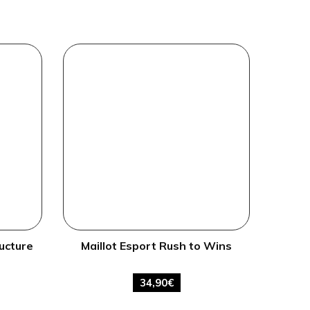
ucture
Maillot Esport Rush to Wins
34,90
€