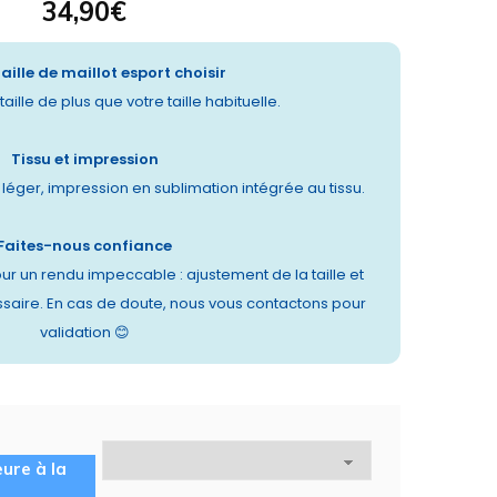
34,90
€
taille de maillot esport choisir
aille de plus que votre taille habituelle.
Tissu et impression
t léger, impression en sublimation intégrée au tissu.
Faites-nous confiance
ur un rendu impeccable : ajustement de la taille et
saire. En cas de doute, nous vous contactons pour
validation 😊
eure à la