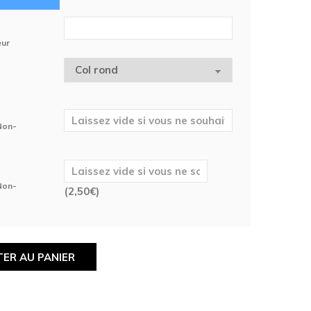
eur
 Non-
 Non-
(
2,50
€
)
ER AU PANIER