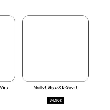
 Wins
Maillot Skyz-X E-Sport
34,90
€