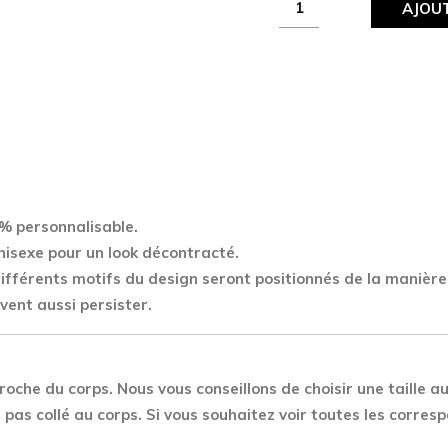
AJOUT
Esport
Team
Divinity
quantity
% personnalisable.
nisexe pour un look décontracté.
 différents motifs du design seront positionnés de la manière
vent aussi persister.
roche du corps. Nous vous conseillons de choisir une taille au
pas collé au corps. Si vous souhaitez voir toutes les corre