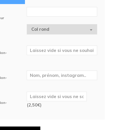
eur
 Non-
 Non-
 Non-
(
2,50
€
)