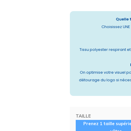
Quelle 
Choisissez UNE t
Tissu polyester respirant e
On optimise votre visuel po
détourage du logo si néces
TAILLE
Prenez 1 taille supéri