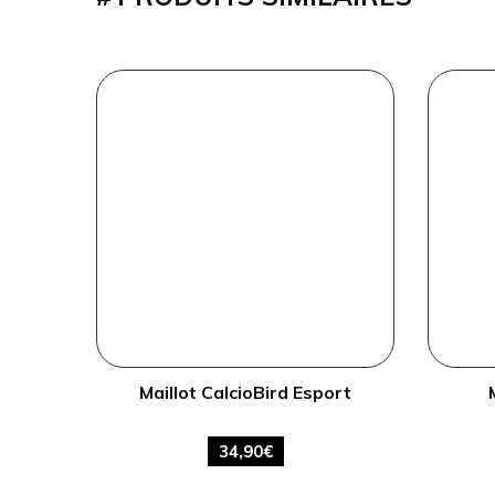
Maillot CalcioBird Esport
34,90
€