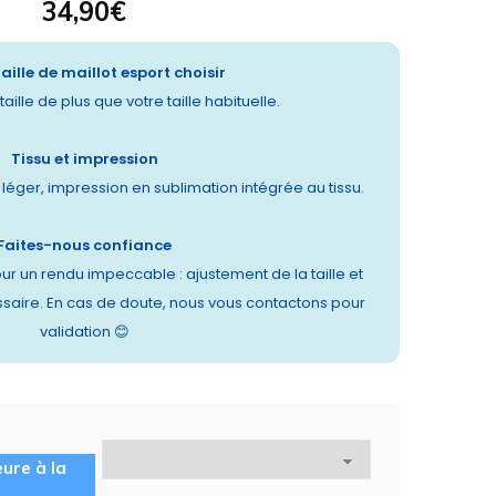
34,90
€
taille de maillot esport choisir
aille de plus que votre taille habituelle.
Tissu et impression
t léger, impression en sublimation intégrée au tissu.
Faites-nous confiance
ur un rendu impeccable : ajustement de la taille et
saire. En cas de doute, nous vous contactons pour
validation 😊
eure à la