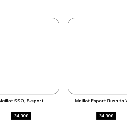
Maillot SSOJ E-sport
Maillot Esport Rush to
34,90
€
34,90
€