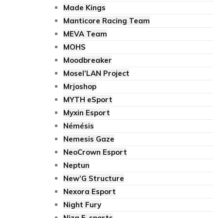
Made Kings
Manticore Racing Team
MEVA Team
MOHS
Moodbreaker
Mosel’LAN Project
Mrjoshop
MYTH eSport
Myxin Esport
Némésis
Nemesis Gaze
NeoCrown Esport
Neptun
New’G Structure
Nexora Esport
Night Fury
Niza E-sports