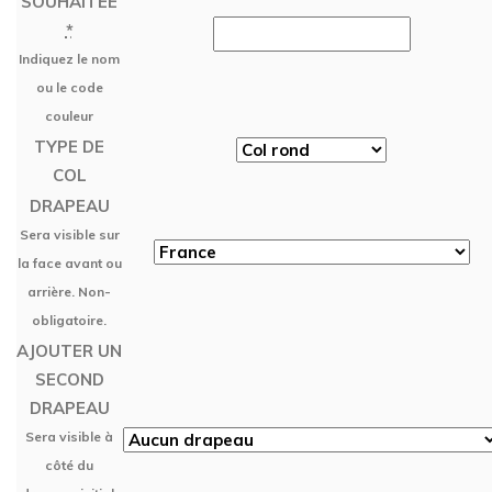
SOUHAITÉE
*
Indiquez le nom
ou le code
couleur
TYPE DE
COL
DRAPEAU
Sera visible sur
la face avant ou
arrière. Non-
obligatoire.
AJOUTER UN
SECOND
DRAPEAU
Sera visible à
côté du