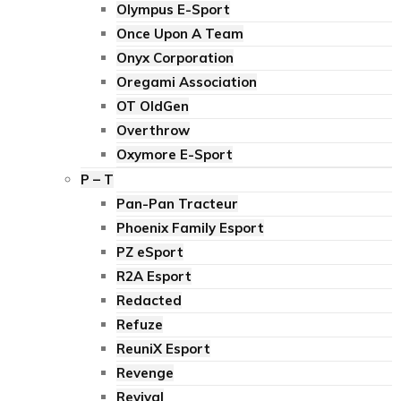
Olympus E-Sport
Once Upon A Team
Onyx Corporation
Oregami Association
OT OldGen
Overthrow
Oxymore E-Sport
P – T
Pan-Pan Tracteur
Phoenix Family Esport
PZ eSport
R2A Esport
Redacted
Refuze
ReuniX Esport
Revenge
Revival