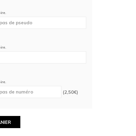
ire.
ire.
ire.
(
2,50
€
)
NIER