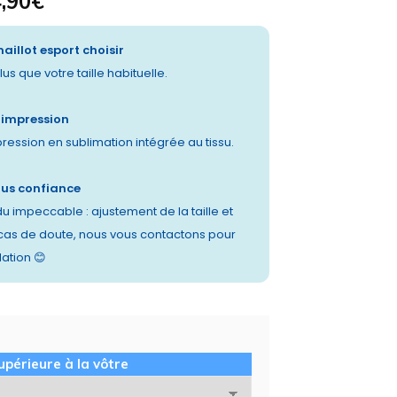
,90
€
maillot esport choisir
us que votre taille habituelle.
t impression
pression en sublimation intégrée au tissu.
ous confiance
u impeccable : ajustement de la taille et
 cas de doute, nous vous contactons pour
dation 😊
supérieure à la vôtre