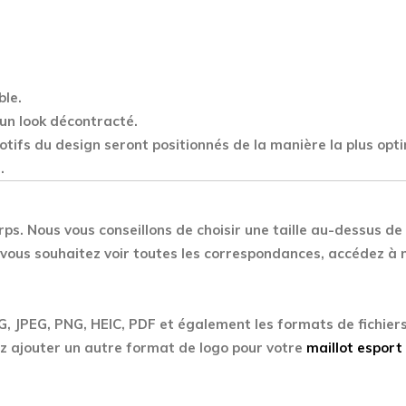
Sport
quantity
ble.
un look décontracté.
motifs du design seront positionnés de la manière la plus op
.
ps. Nous vous conseillons de choisir une taille au-dessus de v
i vous souhaitez voir toutes les correspondances, accédez à
PG, JPEG, PNG, HEIC, PDF et également les formats de fichier
z ajouter un autre format de logo pour votre
maillot esport