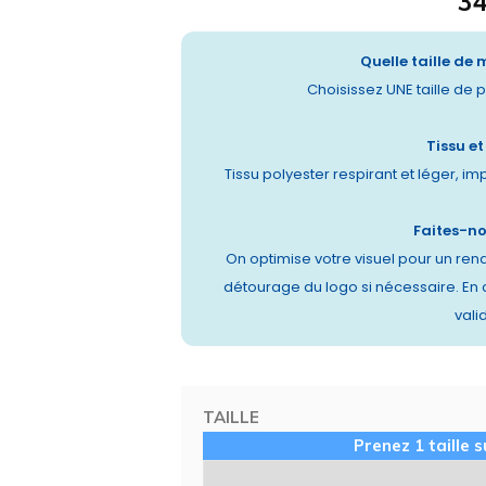
34
Quelle taille de 
Choisissez UNE taille de pl
Tissu e
Tissu polyester respirant et léger, im
Faites-n
On optimise votre visuel pour un rend
détourage du logo si nécessaire. En
vali
TAILLE
Prenez 1 taille 