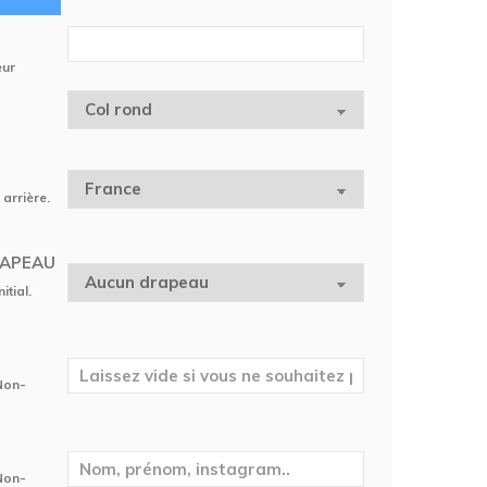
eur
 arrière.
RAPEAU
itial.
 Non-
 Non-