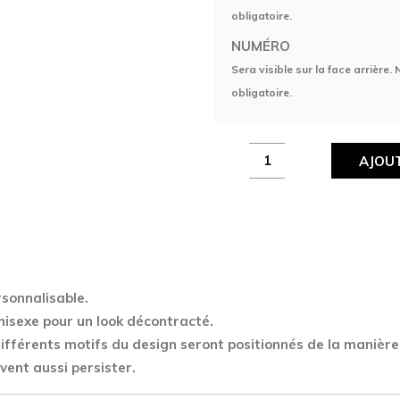
obligatoire.
NUMÉRO
Sera visible sur la face arrière.
obligatoire.
Maillot
AJOUT
Revolut
E-
sport
quantity
sonnalisable.
nisexe pour un look décontracté.
 différents motifs du design seront positionnés de la manière
vent aussi persister.