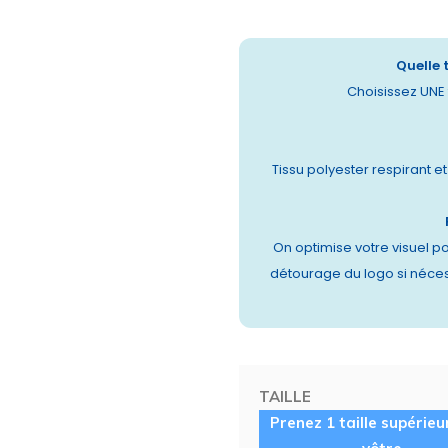
Quelle 
Choisissez UNE t
Tissu polyester respirant e
On optimise votre visuel po
détourage du logo si néces
TAILLE
Prenez 1 taille supérieu