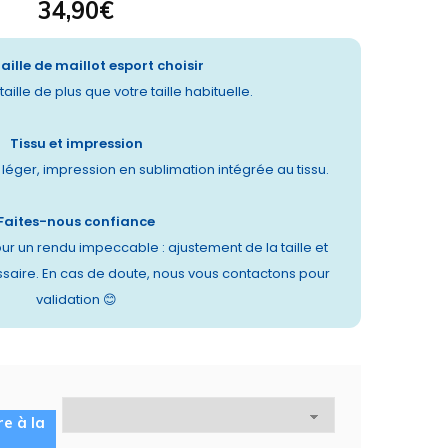
34,90
€
taille de maillot esport choisir
aille de plus que votre taille habituelle.
Tissu et impression
t léger, impression en sublimation intégrée au tissu.
Faites-nous confiance
ur un rendu impeccable : ajustement de la taille et
saire. En cas de doute, nous vous contactons pour
validation 😊
re à la