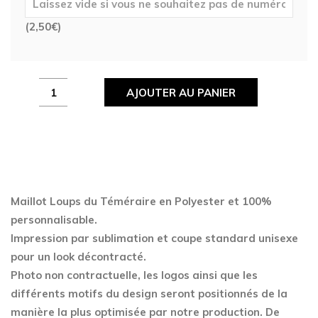
(
2,50
€
)
Maillot
AJOUTER AU PANIER
Loups
du
Téméraire
quantity
Maillot Loups du Téméraire en Polyester
et 100%
personnalisable.
Impression par sublimation et coupe standard unisexe
pour un look décontracté.
Photo non contractuelle, les logos ainsi que les
différents motifs du design seront positionnés de la
manière la plus optimisée par notre production. De