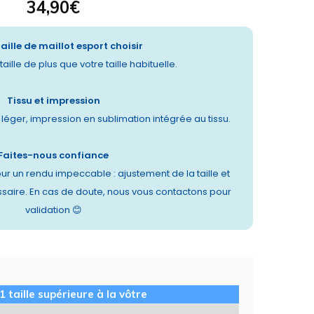
34,90
€
taille de maillot esport choisir
aille de plus que votre taille habituelle.
Tissu et impression
t léger, impression en sublimation intégrée au tissu.
Faites-nous confiance
ur un rendu impeccable : ajustement de la taille et
saire. En cas de doute, nous vous contactons pour
validation 😊
1 taille supérieure à la vôtre