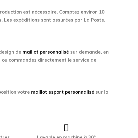
production est nécessaire. Comptez environ 10
s. Les expéditions sont assurées par La Poste,
 design de
maillot personnalisé
sur demande, en
s
ou commandez directement le service de
osition votre
maillot esport personnalisé
sur la
ttres
Lavable en machine à 30°