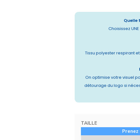
Quelle 
Choisissez UNE t
Tissu polyester respirant e
On optimise votre visuel po
détourage du logo si néces
TAILLE
Prenez 