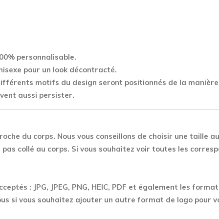
Team
Imperious
quantity
00% personnalisable.
nisexe pour un look décontracté.
 différents motifs du design seront positionnés de la manière
vent aussi persister.
roche du corps. Nous vous conseillons de choisir une taille au
pas collé au corps. Si vous souhaitez voir toutes les corre
acceptés : JPG, JPEG, PNG, HEIC, PDF et également les formats
s si vous souhaitez ajouter un autre format de logo pour 