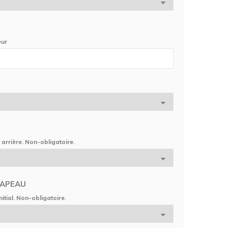
eur
 arrière. Non-obligatoire.
RAPEAU
itial. Non-obligatoire.