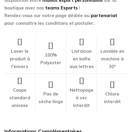
disposition votre
maillot esport personnalisé
sur la
boutique avec nos
teams Esports
!
Rendez-vous sur notre page dédiée au
partenariat
pour connaitre les conditions et postuler.
Laver le
Livraison
Lavable en
100%
produit à
en boîte
machine à
Polyester
l'envers
aux lettres
30°
Coupe
Nettoyage
Pas de
Chlore
standard
à sec
sèche linge
interdit
unisexe
interdit
Informations Complémentaires