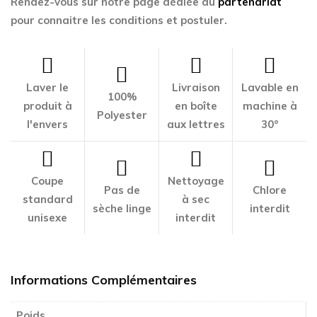
Rendez-vous sur notre page dédiée au
partenariat
pour connaitre les conditions et postuler.
Laver le
Livraison
Lavable en
100%
produit à
en boîte
machine à
Polyester
l'envers
aux lettres
30°
Coupe
Nettoyage
Pas de
Chlore
standard
à sec
sèche linge
interdit
unisexe
interdit
Informations Complémentaires
Poids