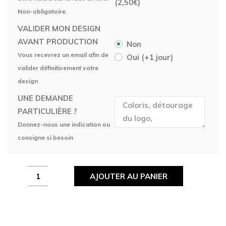
(
2,50
€
)
Non-obligatoire.
VALIDER MON DESIGN
AVANT PRODUCTION
Non
Vous recevrez un email afin de
Oui (+1 jour)
valider définitivement votre
design
UNE DEMANDE
PARTICULIÈRE ?
Donnez-nous une indication ou
consigne si besoin
Maillot
AJOUTER AU PANIER
personnalisé
Septembre
'24
quantity